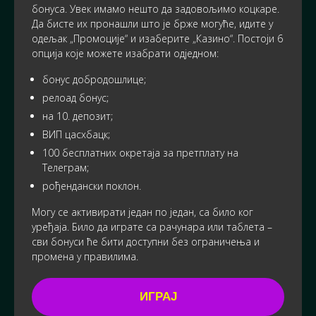
бонуса. Увек имамо нешто да задовољимо коцкаре.
Да бисте их пронашли што је брже могуће, идите у
одељак „Промоције“ и изаберите „Казино“. Постоји 6
опција које можете изабрати одједном:
бонус добродошлице;
релоад бонус;
на 10. депозит;
ВИП цасхбацк;
100 бесплатних окретаја за претплату на
Телеграм;
рођендански поклон.
Могу се активирати један по један, са било ког
уређаја. Било да играте са рачунара или таблета –
сви бонуси ће бити доступни без ограничења и
промена у правилима.
ИГРАЈ