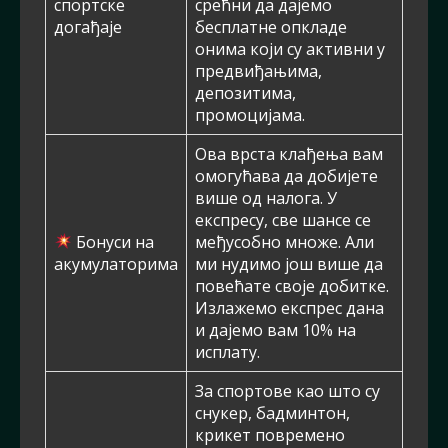
спортске
срећни да дајемо
догађаје
бесплатне опкладе
онима који су активни у
предвиђањима,
депозитима,
промоцијама.
Ова врста клађења вам
омогућава да добијете
више од налога. У
експресу, све шансе се
Бонуси на
међусобно множе. Али
акумулаторима
ми нудимо још више да
повећате своје добитке.
Излажемо експрес дана
и дајемо вам 10% на
исплату.
За спортове као што су
снукер, бадминтон,
крикет повремено