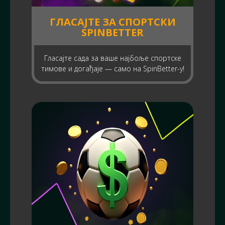
ГЛАСАЈТЕ ЗА СПОРТСКИ
SPINBETTER
Гласајте сада за ваше најбоље спортске
тимове и догађаје — само на SpinBetter-у!