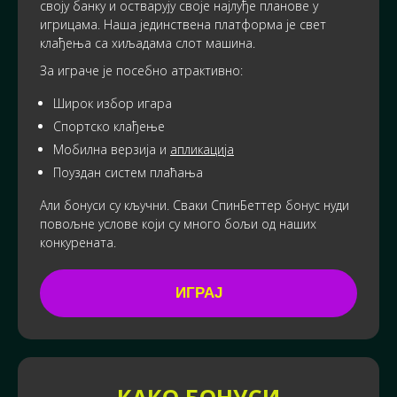
своју банку и остварују своје најлуђе планове у
игрицама. Наша јединствена платформа је свет
клађења са хиљадама слот машина.
За играче је посебно атрактивно:
Широк избор игара
Спортско клађење
Мобилна верзија и
апликација
Поуздан систем плаћања
Али бонуси су кључни. Сваки СпинБеттер бонус нуди
повољне услове који су много бољи од наших
конкурената.
ИГРАЈ