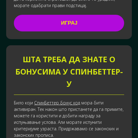
морате одабрати прави подстицај.
ИГРАЈ
ШТА ТРЕБА ДА ЗНАТЕ О
БОНУСИМА У СПИНБЕТТЕР-
У
Било који
СпинБеттер бонус код
мора бити
активиран. Тек након што пристанете да га примите,
можете га користити и добити награду за
испуњавање услова. Али морате испунити
критеријуме узраста. Придржавамо се законских и
законских прописа.