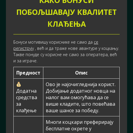
КАКО БОНУСИ
ПОБОЉШАВАЈУ КВАЛИТЕТ
КЛАЂЕЊА
Бонуси мотивишу кориснике не само да
се
региструју
, већ и да траже нове авантуре у коцкању.
Такве понуде су корисне не само за оператера, већ
и за играче.
Предност
Опис
Ово је најочигледнија корист.
Додатна
Добијање додатног новца на
средства
налог вам омогућава да се
за
више кладите, што повећава
клађење
ваше шансе за победу.
Многи коцкари преферирају
бесплатне окрете у