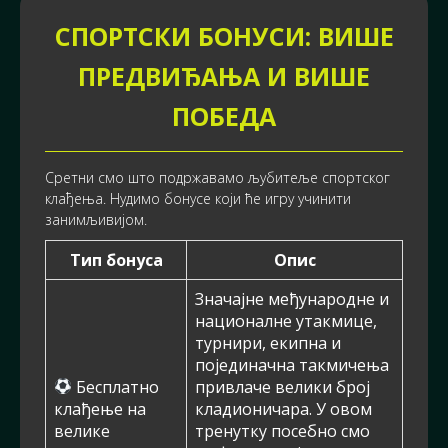
СПОРТСКИ БОНУСИ: ВИШЕ
ПРЕДВИЂАЊА И ВИШЕ
ПОБЕДА
Сретни смо што подржавамо љубитеље спортског
клађења. Нудимо бонусе који ће игру учинити
занимљивијом.
Тип бонуса
Опис
Значајне међународне и
националне утакмице,
турнири, екипна и
појединачна такмичења
Бесплатно
привлаче велики број
клађење на
кладионичара. У овом
велике
тренутку посебно смо