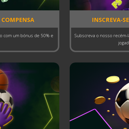
R COMPENSA
INSCREVA-S
-lo com um bónus de 50% e
Subscreva o nosso recém-l
jogad