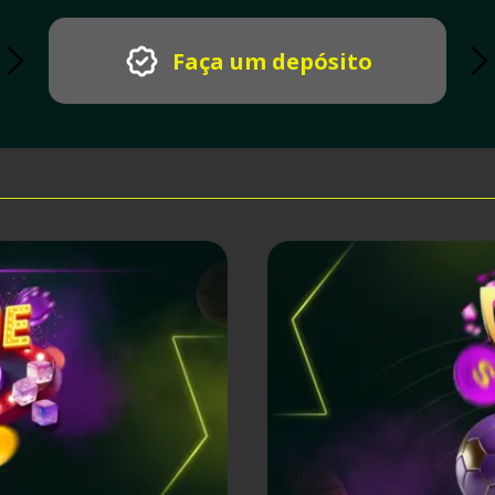
Faça um depósito