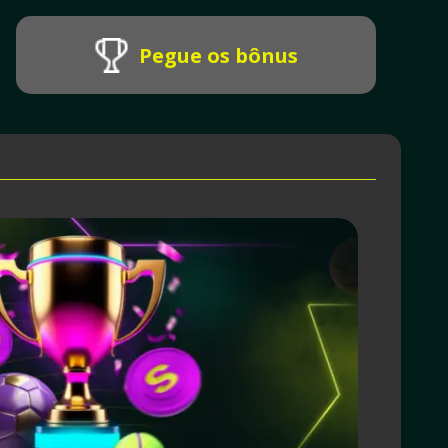
Pegue os bônus