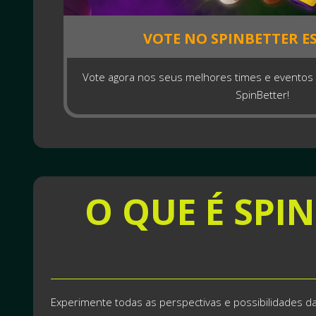
VOTE NO SPINBETTER E
Vote agora nos seus melhores times e eventos
SpinBetter!
O QUE É SPI
Experimente todas as perspectivas e possibilidades d