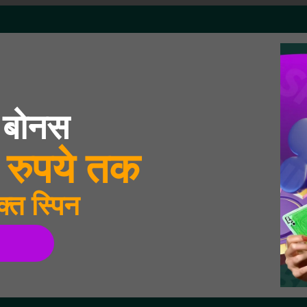
 बोनस
रुपये तक
्त स्पिन