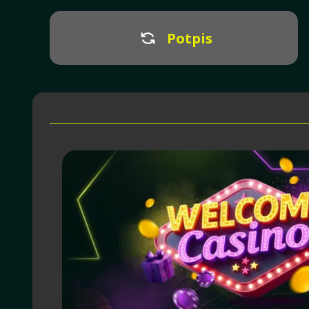
Potpis