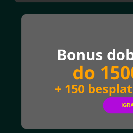
Bonus dob
do 150
+ 150 besplat
IGRA