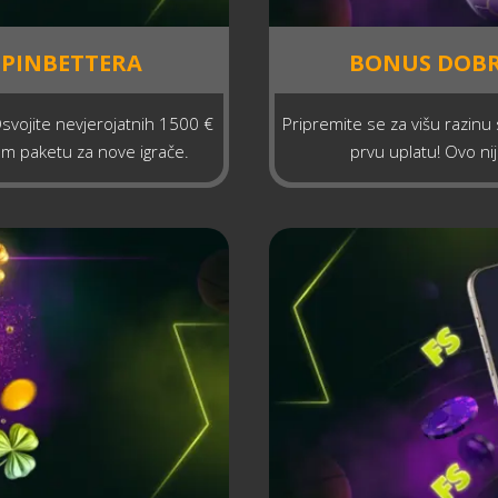
SPINBETTERA
BONUS DOBR
Osvojite nevjerojatnih 1500 €
Pripremite se za višu razi
m paketu za nove igrače.
prvu uplatu! Ovo ni