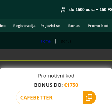
do 1500 eura + 150 F
ino
Registracija
Prijaviti se
Bonus
Promo kod
Home
Bonus
Promotivni kod
BONUS DO:
€1750
CAFEBETTER