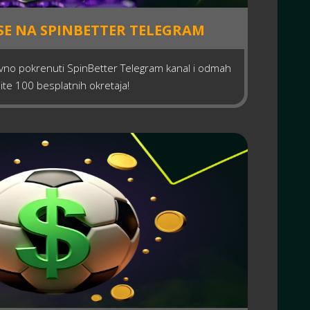
SE NA SPINBETTER TELEGRAM
avno pokrenuti SpinBetter Telegram kanal i odmah
ite 100 besplatnih okretaja!