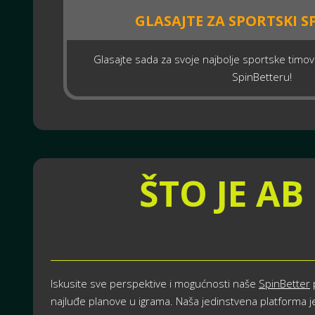
GLASAJTE ZA SPORTSKI S
Glasajte sada za svoje najbolje sportske tim
SpinBetteru!
ŠTO JE AB
Iskusite sve perspektive i mogućnosti naše
SpinBetter
p
najluđe planove u igrama. Naša jedinstvena platforma je