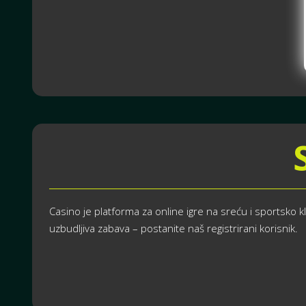
Casino je platforma za online igre na sreću i sportsko kl
uzbudljiva zabava – postanite naš registrirani korisnik.