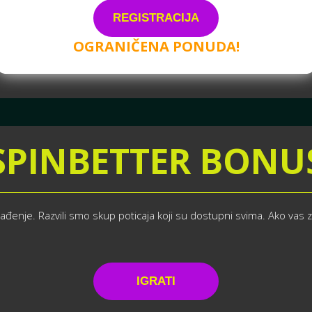
REGISTRACIJA
OGRANIČENA PONUDA!
SPINBETTER BONU
ađenje. Razvili smo skup poticaja koji su dostupni svima. Ako vas za
IGRATI