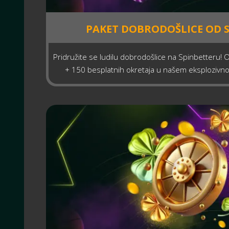
PAKET DOBRODOŠLICE OD 
Pridružite se ludilu dobrodošlice na Spinbetteru! 
+ 150 besplatnih okretaja u našem eksplozivno