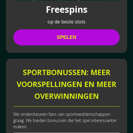
Freespins
op de beste slots
SPELEN
SPORTBONUSSEN: MEER
VOORSPELLINGEN EN MEER
OVERWINNINGEN
We ondersteunen fans van sportweddenschappen
graag. We bieden bonussen die het spel interessanter
maken.