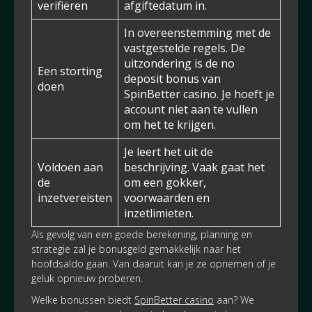
verifiëren
afgiftedatum in.
In overeenstemming met de
vastgestelde regels. De
uitzondering is de no
Een storting
deposit bonus van
doen
SpinBetter casino. Je hoeft je
account niet aan te vullen
om het te krijgen.
Je leert het uit de
Voldoen aan
beschrijving. Vaak gaat het
de
om een gokker,
inzetvereisten
voorwaarden en
inzetlimieten.
Als gevolg van een goede berekening, planning en
strategie zal je bonusgeld gemakkelijk naar het
hoofdsaldo gaan. Van daaruit kan je ze opnemen of je
geluk opnieuw proberen.
Welke bonussen biedt
SpinBetter casino
aan? We