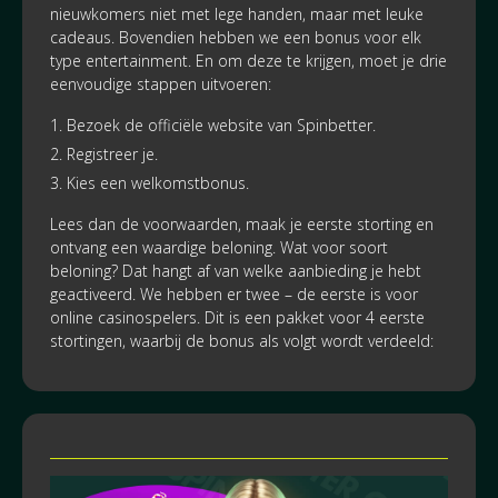
nieuwkomers niet met lege handen, maar met leuke
cadeaus. Bovendien hebben we een bonus voor elk
type entertainment. En om deze te krijgen, moet je drie
eenvoudige stappen uitvoeren:
Bezoek de officiële website van Spinbetter.
Registreer je.
Kies een welkomstbonus.
Lees dan de voorwaarden, maak je eerste storting en
ontvang een waardige beloning. Wat voor soort
beloning? Dat hangt af van welke aanbieding je hebt
geactiveerd. We hebben er twee – de eerste is voor
online casinospelers. Dit is een pakket voor 4 eerste
stortingen, waarbij de bonus als volgt wordt verdeeld: