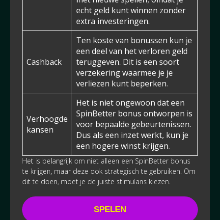
echt geld kunt winnen zonder
extra investeringen.
Ten koste van bonussen kun je
een deel van het verloren geld
Cashback
teruggeven. Dit is een soort
verzekering waarmee je je
verliezen kunt beperken.
Het is niet ongewoon dat een
SpinBetter bonus ontworpen is
Verhoogde
voor bepaalde gebeurtenissen.
kansen
Dus als een inzet werkt, kun je
een hogere winst krijgen.
Het is belangrijk om niet alleen een SpinBetter bonus
te krijgen, maar deze ook strategisch te gebruiken. Om
dit te doen, moet je de juiste stimulans kiezen.
SPELEN