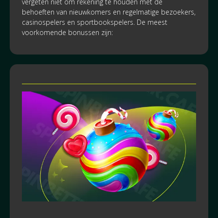
vergeten niet om rekening te houden met de
behoeften van nieuwkomers en regelmatige bezoekers,
casinospelers en sportbookspelers. De meest
voorkomende bonussen zijn: