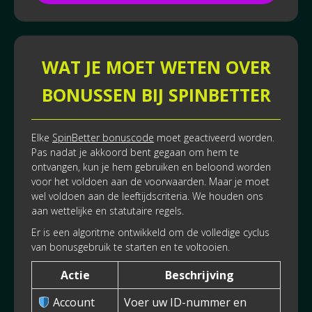
WAT JE MOET WETEN OVER
BONUSSEN BIJ SPINBETTER
Elke
SpinBetter bonuscode
moet geactiveerd worden.
Pas nadat je akkoord bent gegaan om hem te
ontvangen, kun je hem gebruiken en beloond worden
voor het voldoen aan de voorwaarden. Maar je moet
wel voldoen aan de leeftijdscriteria. We houden ons
aan wettelijke en statutaire regels.
Er is een algoritme ontwikkeld om de volledige cyclus
van bonusgebruik te starten en te voltooien.
Actie
Beschrijving
Account
Voer uw ID-nummer en