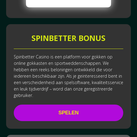
SPINBETTER BONUS
Spinbetter Casino is een platform voor gokken op
online gokkasten en sportweddenschappen. We
hebben een reeks beloningen ontwikkeld die voor
iedereen beschikbaar zijn. Als je geïnteresseerd bent in
een verscheidenheid aan spelsoftware, kwaliteitsservice
en leuk tijdverdrijf – word dan onze geregistreerde
gebruiker.
SPELEN