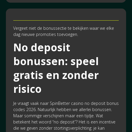
Vergeet niet de bonussectie te bekijken waar we elke
dag nieuwe promoties toevoegen.
No deposit
bonussen: speel
gratis en zonder
risico
Je vraagt vaak naar SpinBetter casino no deposit bonus
codes 2026. Natuurlijk hebben we allerlei bonussen.
Maar sommige verschijnen maar een tijdje. Wat
betekent het woord “no deposit”? Het is een incentive
die we geven zonder stortingsverplichting: je kan