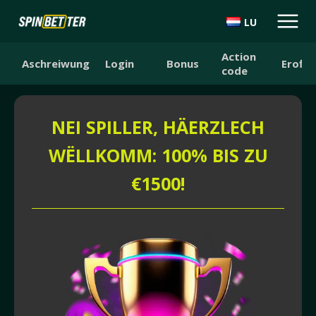
LU
Action
no
Aschreiwung
Login
Bonus
Eroflu
code
NEI SPILLER, HÄERZLECH
WËLLKOMM: 100% BIS ZU
€1500!