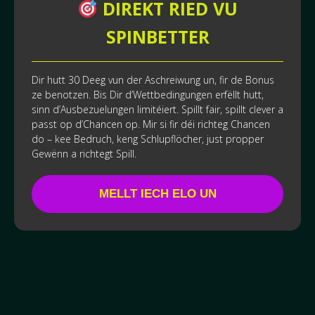
DIREKT RIED VU
SPINBETTER
Dir hutt 30 Deeg vun der Aschreiwung un, fir de Bonus
ze benotzen. Bis Dir d’Wettbedingungen erfëllt hutt,
sinn d’Ausbezuelungen limitéiert. Spillt fair, spillt clever a
passt op d’Chancen op. Mir si fir déi richteg Chancen
do – kee Bedruch, keng Schlupflöcher, just propper
Gewënn a richtegt Spill.
MELLT IECH ELO UN