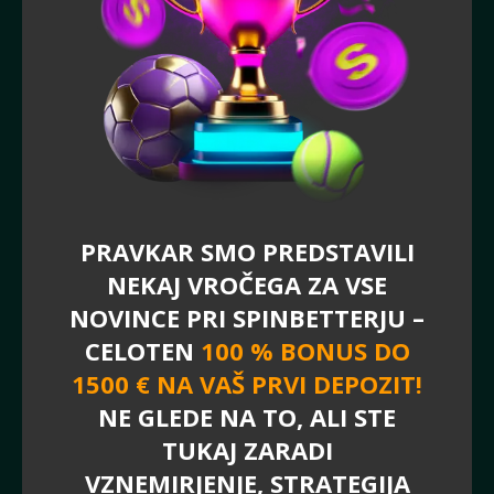
PRAVKAR SMO PREDSTAVILI
NEKAJ VROČEGA ZA VSE
NOVINCE PRI SPINBETTERJU –
CELOTEN
100 % BONUS DO
1500 € NA VAŠ PRVI DEPOZIT!
NE GLEDE NA TO, ALI STE
TUKAJ ZARADI
VZNEMIRJENJE, STRATEGIJA