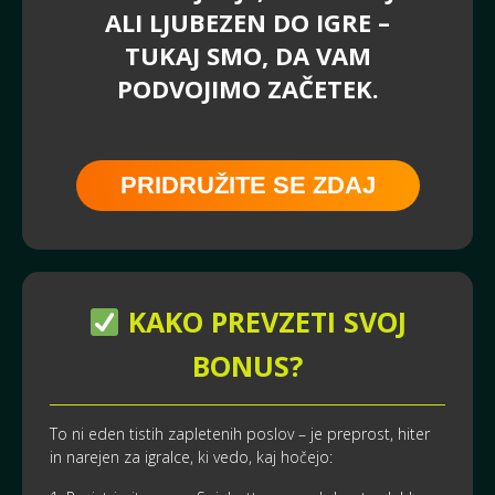
ALI LJUBEZEN DO IGRE –
TUKAJ SMO, DA VAM
PODVOJIMO ZAČETEK.
PRIDRUŽITE SE ZDAJ
KAKO PREVZETI SVOJ
BONUS?
To ni eden tistih zapletenih poslov – je preprost, hiter
in narejen za igralce, ki vedo, kaj hočejo: