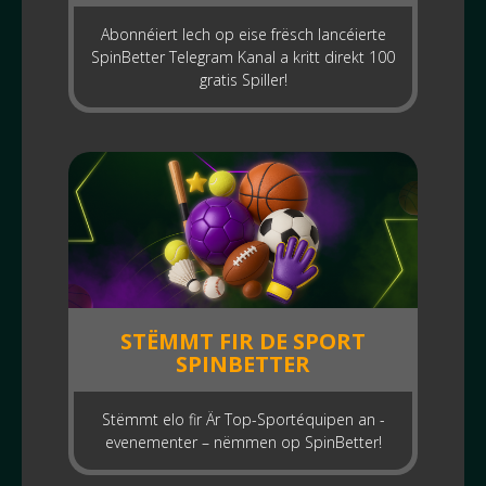
Abonnéiert Iech op eise frësch lancéierte
SpinBetter Telegram Kanal a kritt direkt 100
gratis Spiller!
STËMMT FIR DE SPORT
SPINBETTER
Stëmmt elo fir Är Top-Sportéquipen an -
evenementer – nëmmen op SpinBetter!