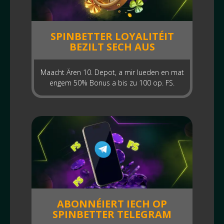
SPINBETTER LOYALITÉIT
BEZILT SECH AUS
Maacht Ären 10. Depot, a mir lueden en mat
engem 50% Bonus a bis zu 100 op. FS.
ABONNÉIERT IECH OP
SPINBETTER TELEGRAM