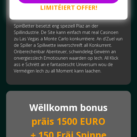
LIMITÉIERT OFFER!
SpinBetter besetzt eng speziell Plaz an der
Spillindustrie. De Site kann einfach mat real Casinoen
zu Las Vegas a Monte Carlo konkurréiere. An d’Zuel vun
de Spiller a Spillwette iwwerschreift all Konkurrent.
Onberechenbar Abenteuer, schwindeleg Gewënn an
onvergiesslech Emotiounen waarden op Iech. All Klick
ass e Schrëtt an e fantastescht Universum wou de
Verméigen Iech zu all Moment kann laachen.
Wëllkomm bonus
präis 1500 EURO
+ 150 Fräi Spinne