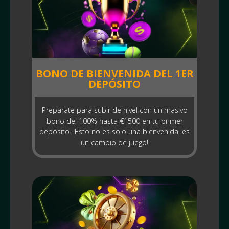
BONO DE BIENVENIDA DEL 1ER
DEPÓSITO
Prepárate para subir de nivel con un masivo
bono del 100% hasta €1500 en tu primer
depósito. ¡Esto no es solo una bienvenida, es
un cambio de juego!