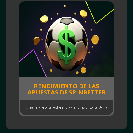
RENDIMIENTO DE LAS
APUESTAS DE SPINBETTER
Una mala apuesta no es motivo para ¡Alto!