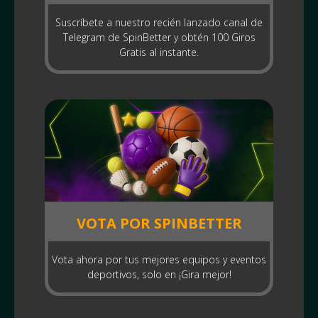
Suscríbete a nuestro recién lanzado canal de
Telegram de SpinBetter y obtén 100 Giros
Gratis al instante.
VOTA POR SPINBETTER
Vota ahora por tus mejores equipos y eventos
deportivos, solo en ¡Gira mejor!