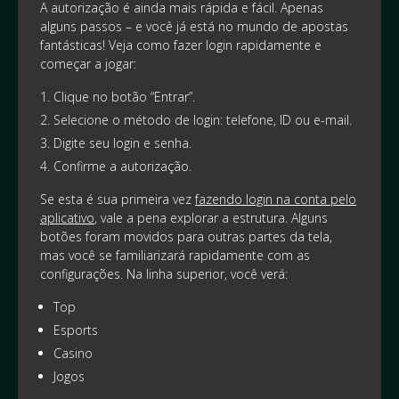
A autorização é ainda mais rápida e fácil. Apenas
alguns passos – e você já está no mundo de apostas
fantásticas! Veja como fazer login rapidamente e
começar a jogar:
Clique no botão “Entrar”.
Selecione o método de login: telefone, ID ou e-mail.
Digite seu login e senha.
Confirme a autorização.
Se esta é sua primeira vez
fazendo login na conta pelo
aplicativo
, vale a pena explorar a estrutura. Alguns
botões foram movidos para outras partes da tela,
mas você se familiarizará rapidamente com as
configurações. Na linha superior, você verá:
Top
Esports
Casino
Jogos