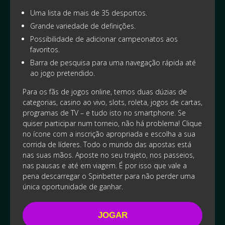
Uma lista de mais de 35 desportos.
Grande variedade de definições.
Possibilidade de adicionar campeonatos aos
favoritos.
Barra de pesquisa para uma navegação rápida até
ao jogo pretendido.
Para os fãs de jogos online, temos duas dúzias de
categorias, casino ao vivo, slots, roleta, jogos de cartas,
programas de TV – e tudo isto no smartphone. Se
quiser participar num torneio, não há problema! Clique
no ícone com a inscrição apropriada e escolha a sua
corrida de líderes. Todo o mundo das apostas está
nas suas mãos. Aposte no seu trajeto, nos passeios,
nas pausas e até em viagem. É por isso que vale a
pena descarregar o Spinbetter para não perder uma
única oportunidade de ganhar.
JOGAR