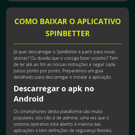
COMO BAIXAR O APLICATIVO
SPINBETTER
Já quer descarregar o SpinBetter e partir para novas
vitórias? Ou duvida que o consiga fazer sozinho? Tem
de ler até ao fim as nossas instruções e seguir cada
passo ponto por ponto. Preparámos um guia
detalhado para descarregar e instalar a aplicação.
Descarregar o apk no
Android
Os smartphones desta plataforma são muito
populares. Isto não é de admirar, uma vez que o
sistema operativo está aberto à maioria das
aplicações e tem definições de segurança flexíveis.