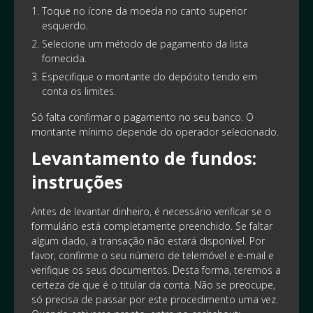
Toque no ícone da moeda no canto superior
esquerdo.
Selecione um método de pagamento da lista
fornecida.
Especifique o montante do depósito tendo em
conta os limites.
Só falta confirmar o pagamento no seu banco. O
montante mínimo depende do operador selecionado.
Levantamento de fundos:
instruções
Antes de levantar dinheiro, é necessário verificar se o
formulário está completamente preenchido. Se faltar
algum dado, a transação não estará disponível. Por
favor, confirme o seu número de telemóvel e e-mail e
verifique os seus documentos. Desta forma, teremos a
certeza de que é o titular da conta. Não se preocupe,
só precisa de passar por este procedimento uma vez.