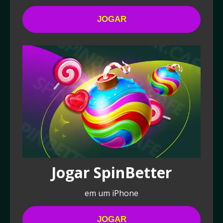
JOGAR
Jogar SpinBetter
em um iPhone
JOGAR