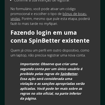
Confirme a sua intenção de registrar.
No formulário, você pode ativar um código
promocional e escolher o tipo de
bônus de boas-
vindas
. Porém, mesmo que pule esta etapa, poderá
fazê-lo mais tarde no myAlpari.
Fazendo login em uma
conta SpinBetter existente
Quem já criou um perfil em outro dispositivo, como
um laptop, não precisa registrar uma nova conta.
Importante: Observe que criar uma
segunda conta por um único usuário é
proibido pelas regras do
SpinBetter
.
Essa ação será considerada uma
violação e as sanções apropriadas serão
aplicadas. Você pode ler mais sobre as
regras no site oficial, na parte inferior
da página.