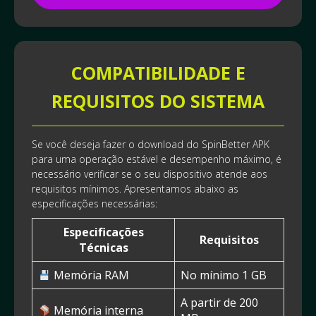
COMPATIBILIDADE E
REQUISITOS DO SISTEMA
Se você deseja fazer o download do SpinBetter APK
para uma operação estável e desempenho máximo, é
necessário verificar se o seu dispositivo atende aos
requisitos mínimos. Apresentamos abaixo as
especificações necessárias:
Especificações
Requisitos
Técnicas
Memória RAM
No mínimo 1 GB
A partir de 200
Memória interna