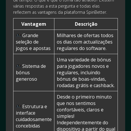
várias respostas a esta pergunta e todas elas
reflectem as vantagens da plataforma SpinBetter.
Vantagem
Descrição
Grande
Milhares de ofertas todos
seleção de
os dias com actualizações
jogos e apostas
regulares do software.
Uma variedade de bónus
Sistema de
para jogadores novos e
bónus
regulares, incluindo
generoso
bónus de boas-vindas,
rodadas grátis e cashback.
Desde o primeiro minuto
que nos sentimos
Estrutura e
confortáveis, claros e
interface
simples!
cuidadosamente
Independentemente do
concebidas
dispositivo a partir do qual