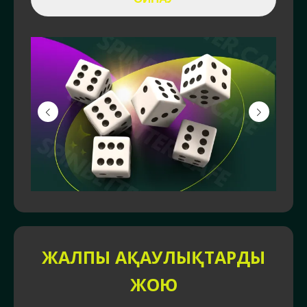
ЖАЛПЫ АҚАУЛЫҚТАРДЫ
ЖОЮ