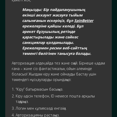
Маңызды: Бір пайдаланушының
екінші аккаунт жасауға тыйым
салынғанын ескеріңіз, бұл
SpinBetter
ережелеріне қайшы келеді. Бұл
әрекет бұзушылық ретінде
қарастырылады және сәйкес
санкциялар қолданылады.
Ережелермен ресми веб-сайттың
төменгі бөлігінен танысуға болады.
Авторизация әлдеқайда тез және оңай. Бірнеше қадам
ғана – және сіз фантастикалық ойын әлемінде
боласыз! Жылдам кіру және ойнауды бастау үшін
төмендегі нұсқауларды орындаңыз:
“Кіру” батырмасын басыңыз.
Кіру әдісін телефон, ID немесе пошта арқылы
таңдаңыз.
Логин мен құпиясөзді енгізіңіз.
Авторизацияны растаңыз.