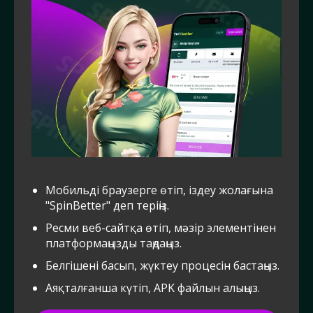
Мобильді браузерге өтіп, іздеу жолағына
"SpinBetter" деп теріңіз.
Ресми веб-сайтқа өтіп, мәзір элементінен
платформаңызды таңдаңыз.
Белгішені басып, жүктеу процесін бастаңыз.
Аяқталғанша күтіп, APK файлын алыңыз.