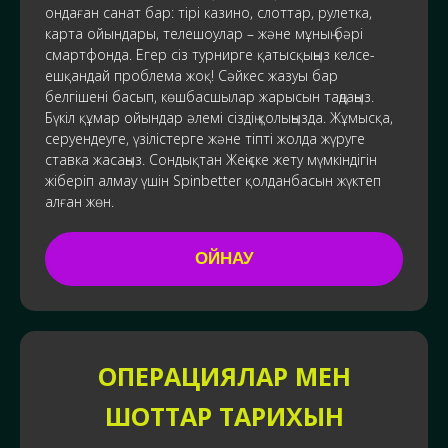
ондаған санат бар: тірі казино, слоттар, рулетка,
карта ойындары, телешоулар – және мұның бәрі
смартфонда. Егер сіз турнирге қатысқыңыз келсе-
ешқандай проблема жоқ! Сәйкес жазуы бар
белгішені басып, көшбасшылар жарысын таңдаңыз.
Бүкіл құмар ойындар әлемі сіздің қолыңызда. Жұмысқа,
серуендеуге, үзілістерге және тіпті жолда жүруге
ставка жасаңыз. Сондықтан Жеңіске жету мүмкіндігін
жіберіп алмау үшін Spinbetter қолданбасын жүктеп
алған жөн.
ОЙНАУ
ОПЕРАЦИЯЛАР МЕН
ШОТТАР ТАРИХЫН