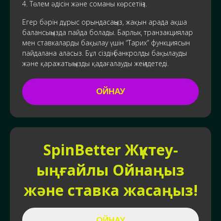
Төлем әдісін және соманы көрсетіңіз.
Егер бәрін дұрыс орындасаңыз, жақын арада ақша
балансыңызда пайда болады. Барлық транзакциялар
мен ставкаларды бақылау үшін “Тарих” функциясын
пайдалана аласыз. Бұл сіздің банкролды бақылауды
және қаражатыңызды қадағалауды жеңілдетеді.
ОЙНАУ
SpinBetter Жүктеу-
ыңғайлы Ойнаңыз
және ставка жасаңыз!
ОЙНАУ