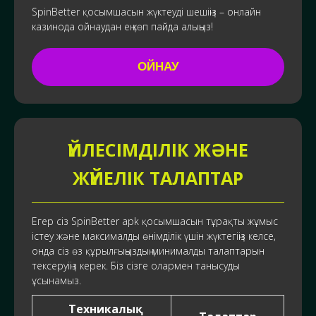
SpinBetter қосымшасын жүктеуді шешіңіз – онлайн
казинода ойнаудан ең көп пайда алыңыз!
ОЙНАУ
ҮЙЛЕСІМДІЛІК ЖӘНЕ
ЖҮЙЕЛІК ТАЛАПТАР
Егер сіз SpinBetter apk қосымшасын тұрақты жұмыс
істеу және максималды өнімділік үшін жүктегіңіз келсе,
онда сіз өз құрылғыңыздың минималды талаптарын
тексеруіңіз керек. Біз сізге олармен танысуды
ұсынамыз.
Техникалық