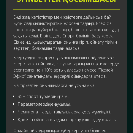
Енді жаңа жетістіктер мен жеңістерге дайынсыз ба?
Бүгін сізді қызықтыратын нәрсені таңдаңыз. Егер сіз
спорттың жанкүйері болсаңыз, бірінші ставкаға көшудің
уақыты келді. Біріншіден, Спорт бөлімін басу керек.
Сіз өзіңізді қызықтыратын ойынға кіріп, ойнату тізімін
зерттеп, болжамды таңдай аласыз.
Біздің күндізгі экспресс ұсынысымызды пайдаланыңыз.
Егер ставка ойналса, сіз ұтыстарыңызды нәтижелерде
есептелгеннен 10% артық аласыз немесе “Тікелей
Эфир” санатындағы ең әсерлі ойындарға өтесіз.
Біз тіркелген ойыншыларға не ұсынамыз:
35+ спорт түрлерінің тізімі.
Параметрлердің кең ауқымы.
Чемпионаттарды таңдаулыларға қосу мүмкіндігі.
Қажетті ойынға жылдам шарлау үшін іздеу жолағы.
Онлайн ойындардың жанкүйерлері үшін бізде екі