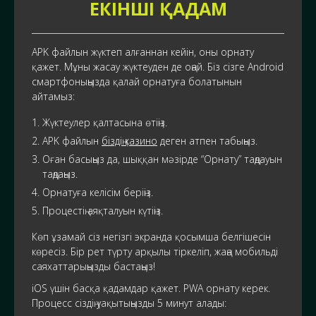
ЕКІНШІ ҚАДАМ
APK файлын жүктеп алғаннан кейін, оны орнату
қажет. Мұны жасау жүктеуден де оңай. Біз сізге Android
смартфоныңызда қалай орнатуға болатынын
айтамыз:
Жүктеулер қалтасына өтіңіз.
APK файлын
біздің казино
деген атпен табыңыз.
Оған басыңыз да, шыққан мәзірде “Орнату” таңдауын
таңдаңыз.
Орнатуға келісім беріңіз.
Процестің аяқталуын күтіңіз.
Көп ұзамай сіз негізгі экранда қосымша белгішесін
көресіз. Бір рет түрту арқылы тіркеліп, жаңа мобильді
саяхаттарыңызды бастаңыз!
iOS үшін басқа қадамдар қажет. PWA орнату керек.
Процесс сіздің уақытыңызды 5 минут алады: