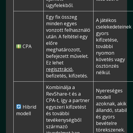
ügyfelekből.
Egy fix összeg
A játékos
minden egyes
cselekedeteinek
vonzott felhasználó
gyors
után. A feltétel egy
kifizetése,
előre
CPA
további
meghatározott,
nyomon
befejezett művelet.
követés vagy
Ez lehet
ösztönzés
regisztráció
,
nélkül.
befizetés, kifizetés.
Kombinálja a
Nyereséges
RevShare-t és a
modell
CPA-t, így a partner
azoknak, akik
Hibrid
egyszeri kifizetést
állandó, stabil
modell
és további
és gyors
tevékenységből
bevételre
származó
törekszenek.
jövedelmet kap.