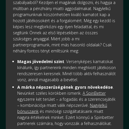
szabályaiból? Kezdjen el magának dolgozni, és hagyja a
múltban a pénzhiány miatti aggodalmakat. Nagylelkű
programunknak köszönhetően kiváló kamatot kap a
hozott játékosokért és a forgalomért. Még egy kezdő is
képes lesz megbirkózni egy ilyen feladattal, és mi
segítünk Önnek az első lépésekben az összes
szükséges anyaggal. Miért jobb a mi
partnerprogramunk, mint más hasonló oldalak? Csak
néhány fontos tényt említsünk meg:
Magas jövedelmi szint
. Versenyképes kamatokat
kínálunk, így partnereink minden meghívott játékoson
rendszeresen keresnek. Minél több aktív felhasználót
vonz, annál magasabb a bevétel.
A márka népszerűségének gyors növekedése
.
Nevünket széles körökben ismerik.
A SpinBetter
egyszerre két terület – a fogadás és a szerencsejáték
– kombinációja miatt válik népszerűvé.
Nagylelkű
bónuszaink
és minőségi szolgáltatásaink miatt
nagyra értékelnek minket. Ezért könnyű a Spinbetter
partnerek számára, hogy vonzzák a felhasználókat.