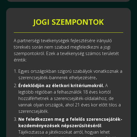
JOGI SZEMPONTOK
A partnerségi tevékenységek fejlesztésére irányuló
törekvés során nem szabad megfeledkezni a jogi
szempontokról. Ezek a tevékenység számos területét
érintik:
Egyes országokban szigorú szabályok vonatkoznak a
szerencsejáték-bannerek elhelyezésére
.
Érdeklődjön az életkori kritériumokról.
A
legtöbb régióban a felhasználók 18 éves kortól
hozzáférhetnek a szerencsejáték-oldalakhoz, de
vannak olyan országok, ahol 21 éves kor előtt tilos a
szerencsejáték.
Ne feledkezzen meg a felelős szerencsejáték-
kezdeményezések népszerűsítéséről
.
Tájékoztassa a játékosokat arról, hogyan lehet