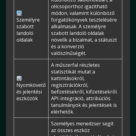
célcsoporthoz igazítható
módon, valamint különböző
Személyre
forgatókönyvek tesztelésére
szabott
alkalmasak. A személyre
landoló
szabott landoló oldalak
oldalak
növelik a bizalmat, a státuszt
és a konverzió
valószínűségét.
A műszerfal részletes
statisztikát mutat a
kattintásokról,
Nyomkövető
regisztrációkról,
és jelentési
befizetésekről, kifizetésekről.
eszközök
API-integráció, attribúciós
tanulmányok és jelentések is
elérhetők.
Személyes menedzser segít
az összes eszköz