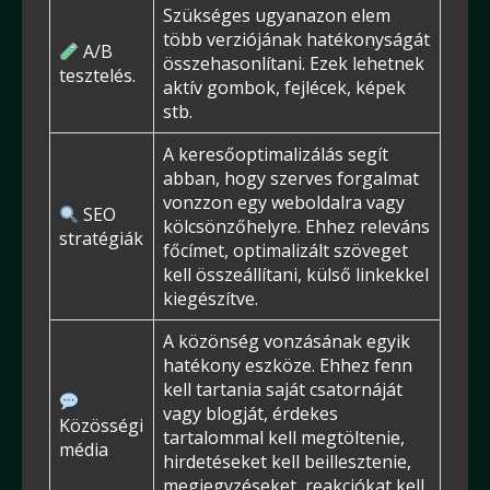
Szükséges ugyanazon elem
több verziójának hatékonyságát
A/B
összehasonlítani. Ezek lehetnek
tesztelés.
aktív gombok, fejlécek, képek
stb.
A keresőoptimalizálás segít
abban, hogy szerves forgalmat
vonzzon egy weboldalra vagy
SEO
kölcsönzőhelyre. Ehhez releváns
stratégiák
főcímet, optimalizált szöveget
kell összeállítani, külső linkekkel
kiegészítve.
A közönség vonzásának egyik
hatékony eszköze. Ehhez fenn
kell tartania saját csatornáját
vagy blogját, érdekes
Közösségi
tartalommal kell megtöltenie,
média
hirdetéseket kell beillesztenie,
megjegyzéseket, reakciókat kell