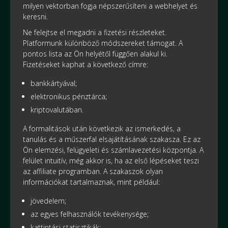
milyen vektorban fogja népszerűsíteni a webhelyet és
keresni.
Ne felejtse el megadni a fizetési részleteket.
Platformunk különböző módszereket támogat. A
pontos lista az Ön helyétől függően alakul ki.
Fizetéseket kaphat a következő címre:
bankkártyával;
elektronikus pénztárca;
kriptovalutában.
A formalitások után következik az ismerkedés, a
tanulás és a műszerfal elsajátításának szakasza. Ez az
Ön elemzési, felügyeleti és számlavezetési központja. A
felület intuitív, még akkor is, ha az első lépéseket teszi
az affiliate programban. A szakaszok olyan
információkat tartalmaznak, mint például:
jövedelem;
az egyes felhasználók tevékenysége;
kattintási statisztikák;