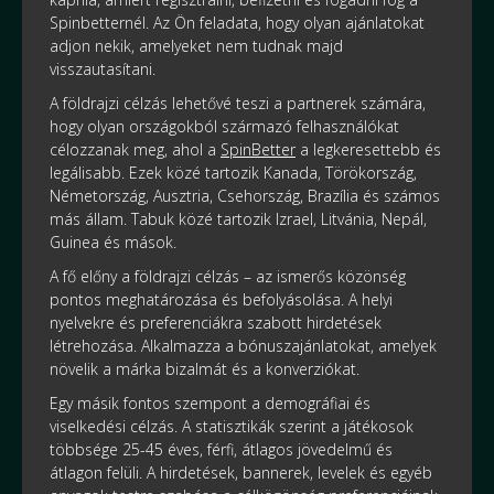
Spinbetternél. Az Ön feladata, hogy olyan ajánlatokat
adjon nekik, amelyeket nem tudnak majd
visszautasítani.
A földrajzi célzás lehetővé teszi a partnerek számára,
hogy olyan országokból származó felhasználókat
célozzanak meg, ahol a
SpinBetter
a legkeresettebb és
legálisabb. Ezek közé tartozik Kanada, Törökország,
Németország, Ausztria, Csehország, Brazília és számos
más állam. Tabuk közé tartozik Izrael, Litvánia, Nepál,
Guinea és mások.
A fő előny a földrajzi célzás – az ismerős közönség
pontos meghatározása és befolyásolása. A helyi
nyelvekre és preferenciákra szabott hirdetések
létrehozása. Alkalmazza a bónuszajánlatokat, amelyek
növelik a márka bizalmát és a konverziókat.
Egy másik fontos szempont a demográfiai és
viselkedési célzás. A statisztikák szerint a játékosok
többsége 25-45 éves, férfi, átlagos jövedelmű és
átlagon felüli. A hirdetések, bannerek, levelek és egyéb