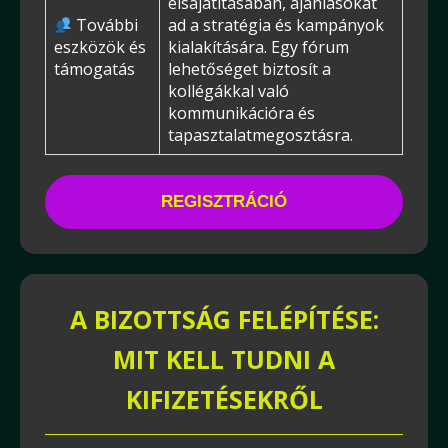
elsajátításában, ajánlásokat
További
ad a stratégia és kampányok
eszközök és
kialakítására. Egy fórum
támogatás
lehetőséget biztosít a
kollégákkal való
kommunikációra és
tapasztalatmegosztásra.
REGISZTRÁCIÓ
A BIZOTTSÁG FELÉPÍTÉSE:
MIT KELL TUDNI A
KIFIZETÉSEKRŐL