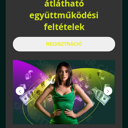
átlátható
együttműködési
feltételek
REGISZTRÁCIÓ