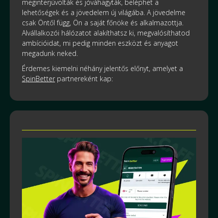
meginterjúvolták és jóváhagyták, beléphet a
lehetőségek és a jövedelem új világába. A jövedelme
csak Öntől függ, Ön a saját főnöke és alkalmazottja.
Alvállalkozói hálózatot alakíthatsz ki, megvalósíthatod
ambícióidat, mi pedig minden eszközt és anyagot
megadunk neked.
Érdemes kiemelni néhány jelentős előnyt, amelyet a
SpinBetter
partnereként kap: