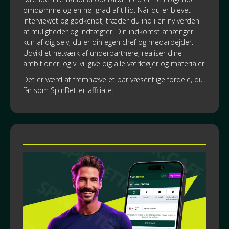
omdømme og en høj grad af tillid. Når du er blevet
interviewet og godkendt, træder du ind i en ny verden
af muligheder og indtægter. Din indkomst afhænger
kun af dig selv, du er din egen chef og medarbejder.
Udvikl et netværk af underpartnere, realiser dine
ambitioner, og vi vil give dig alle værktøjer og materialer.
Det er værd at fremhæve et par væsentlige fordele, du
får som
SpinBetter-affiliate
: