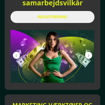
samarbejdsvilkår
REGISTRERING