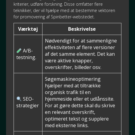
kriterier, udføre forskning. Disse omfatter flere
teknikker, der vil hjælpe med at bestemme vektoren
for promovering af Spinbetter-webstedet.
Værktøj
Beskrivelse
Nødvendigt for at sammenligne
effektiviteten af flere versioner
A/B-
af det samme element. Det kan
testning.
være aktive knapper,
overskrifter, billeder osv.
Søgemaskineoptimering
hjælper med at tiltrække
organisk trafik til en
SEO-
hjemmeside eller et udlånssite.
strategier
For at gøre dette skal du skrive
en relevant overskrift,
optimeret tekst og supplere
med eksterne links.