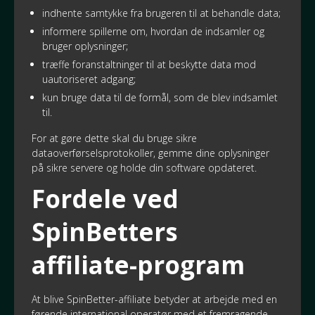
indhente samtykke fra brugeren til at behandle data;
informere spillerne om, hvordan de indsamler og
bruger oplysninger;
træffe foranstaltninger til at beskytte data mod
uautoriseret adgang;
kun bruge data til de formål, som de blev indsamlet
til.
For at gøre dette skal du bruge sikre
dataoverførselsprotokoller, gemme dine oplysninger
på sikre servere og holde din software opdateret.
Fordele ved
SpinBetters
affiliate-program
At blive SpinBetter-affiliate betyder at arbejde med en
førende international operatør med et fremragende