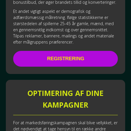
bonustilbud, der øger brandets tillid og konverteringer.
Et andet vigtigt aspekt er demografisk og
adfærdsmæssig målretning. Ifølge statistikkerne er
størstedelen af spillerne 25-45 år gamle, mænd, med
en gennemsnitlig indkomst og over gennemsnittet.
Tilpas reklamer, bannere, mailings og andet materiale
efter målgruppens præferencer.
REGISTRERING
OPTIMERING AF DINE
KAMPAGNER
For at markedsføringskampagnen skal blive vellykket, er
det nødvendigt at tage hensyn til en række andre