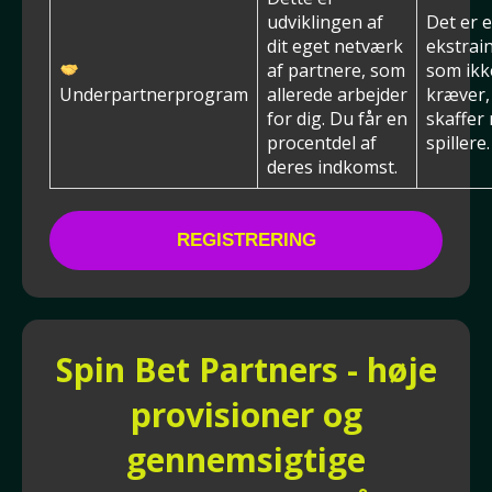
udviklingen af
Det er 
dit eget netværk
ekstrai
af partnere, som
som ikk
Underpartnerprogram
allerede arbejder
kræver,
for dig. Du får en
skaffer
procentdel af
spillere.
deres indkomst.
REGISTRERING
Spin Bet Partners - høje
provisioner og
gennemsigtige