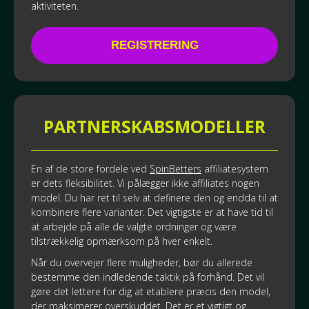
aktiviteten.
REGISTRERING
PARTNERSKABSMODELLER
En af de store fordele ved
SpinBetters
affiliatesystem
er dets fleksibilitet. Vi pålægger ikke affiliates nogen
model. Du har ret til selv at definere den og endda til at
kombinere flere varianter. Det vigtigste er at have tid til
at arbejde på alle de valgte ordninger og være
tilstrækkelig opmærksom på hver enkelt.
Når du overvejer flere muligheder, bør du allerede
bestemme den indledende taktik på forhånd. Det vil
gøre det lettere for dig at etablere præcis den model,
der maksimerer overskuddet. Det er et vigtigt og