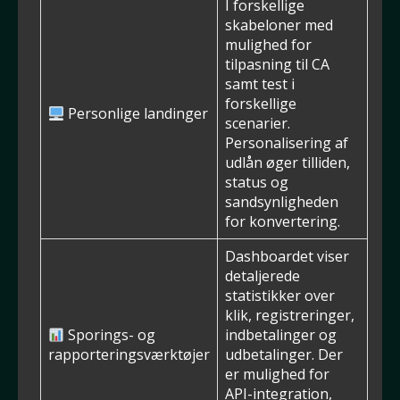
I forskellige
skabeloner med
mulighed for
tilpasning til CA
samt test i
forskellige
Personlige landinger
scenarier.
Personalisering af
udlån øger tilliden,
status og
sandsynligheden
for konvertering.
Dashboardet viser
detaljerede
statistikker over
klik, registreringer,
Sporings- og
indbetalinger og
rapporteringsværktøjer
udbetalinger. Der
er mulighed for
API-integration,