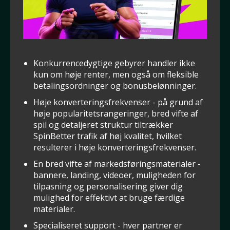
Konkurrencedygtige gebyrer handler ikke
kun om høje renter, men også om fleksible
betalingsordninger og bonusbelønninger.
Høje konverteringsfrekvenser - på grund af
høje popularitetsrangeringer, bred vifte af
spil og detaljeret struktur tiltrækker
SpinBetter trafik af høj kvalitet, hvilket
resulterer i høje konverteringsfrekvenser.
En bred vifte af markedsføringsmaterialer -
bannere, landing, videoer, muligheden for
tilpasning og personalisering giver dig
mulighed for effektivt at bruge færdige
materialer.
Specialiseret support - hver partner er