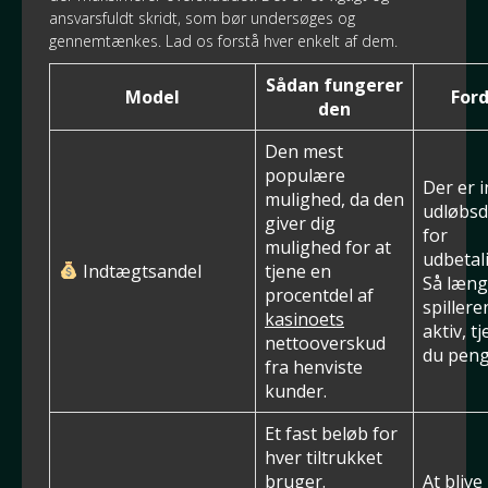
ansvarsfuldt skridt, som bør undersøges og
gennemtænkes. Lad os forstå hver enkelt af dem.
Sådan fungerer
Model
Ford
den
Den mest
populære
Der er 
mulighed, da den
udløbsd
giver dig
for
mulighed for at
udbetal
Indtægtsandel
tjene en
Så læn
procentdel af
spillere
kasinoets
aktiv, t
nettooverskud
du peng
fra henviste
kunder.
Et fast beløb for
hver tiltrukket
bruger.
At blive