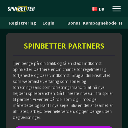
DK
no
Registrering
Login
Bonus
Kampagnekode
Hen
SPINBETTER PARTNERS
Tjen penge på din trafik og få en stabil indkomst.
SpinBetter-partnere er din chance for regelmæssig
fortjeneste og passiv indkomst. Brug al din kreativitet
som webmaster, erfaring som spiller og
forretningssans som forretningsmand til at nå nye
højder i spillebranchen. Gå til næste niveau – fra spiller
til partner. Vi venter på folk som dig – modige,
målrettede og klar til nye sejre. Bliv en del af teamet af
affiliates, arbejd over hele verden, og tjen penge uden
begrænsninger.