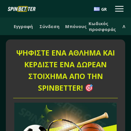
GR
Κωδικός
νο
Εγγραφή
Σύνδεση
Μπόνους
Λή
προσφοράς
ΨΗΦΊΣΤΕ ΈΝΑ ΆΘΛΗΜΑ ΚΑΙ
ΚΕΡΔΊΣΤΕ ΈΝΑ ΔΩΡΕΆΝ
ΣΤΟΊΧΗΜΑ ΑΠΌ ΤΗΝ
SPINBETTER!