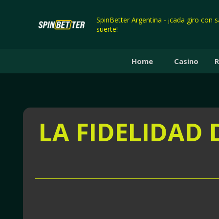
SpinBetter Argentina - ¡cada giro con 
suerte!
Home
Casino
R
LA FIDELIDAD 