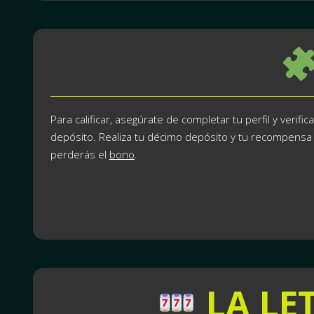
Para calificar, asegúrate de completar tu perfil y veri
depósito. Realiza tu décimo depósito y tu recompensa 
perderás el
bono
.
LA LE