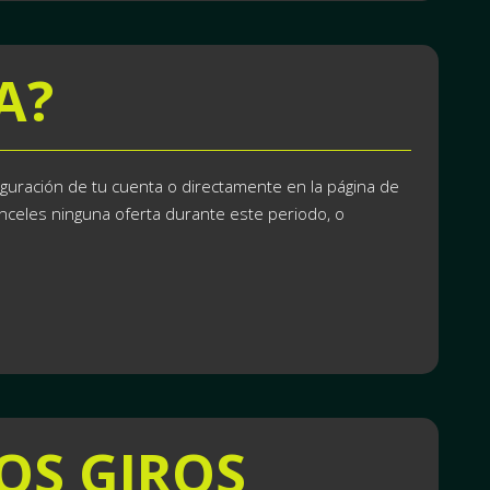
A?
iguración de tu cuenta o directamente en la página de
nceles ninguna oferta durante este periodo, o
LOS GIROS